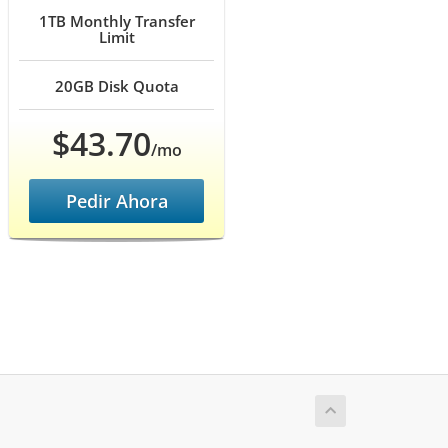
1TB
Monthly Transfer
Limit
20GB
Disk Quota
$43.70
/mo
Pedir Ahora