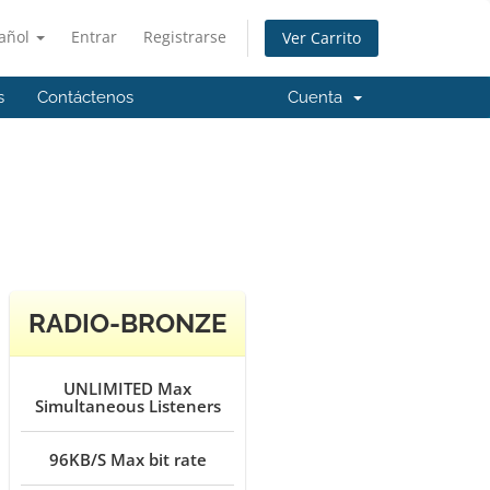
añol
Entrar
Registrarse
Ver Carrito
s
Contáctenos
Cuenta
RADIO-BRONZE
UNLIMITED
Max
Simultaneous Listeners
96KB/S
Max bit rate