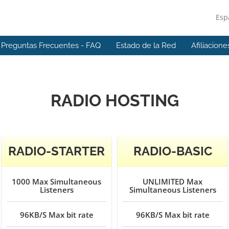
Esp
Preguntas Frecuentes - FAQ
Estado de la Red
Afiliacione
RADIO HOSTING
RADIO-STARTER
RADIO-BASIC
1000
Max Simultaneous
UNLIMITED
Max
Listeners
Simultaneous Listeners
96KB/S
Max bit rate
96KB/S
Max bit rate