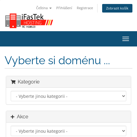
Čeština
Přihlášení
Registrace
Zobrazit košík
Přep
navig
Vyberte si doménu ...
Kategorie
Akce