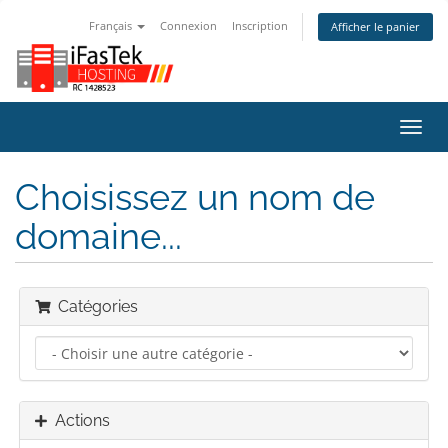
Français
Connexion
Inscription
Afficher le panier
Bascu
la
navig
Choisissez un nom de
domaine...
Catégories
Actions