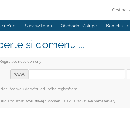
Čeština
e řešení
Stav systému
Obchodní zástupci
Kontaktujte
erte si doménu ...
Registrace nové domény
www.
Přesuňte svou doménu od jiného registrátora
Budu používat svou stávající doménu a aktualizovat své nameservery