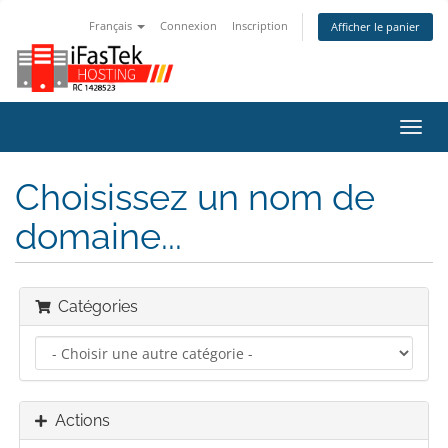
Français
Connexion
Inscription
Afficher le panier
Bascu
la
navig
Choisissez un nom de
domaine...
Catégories
Actions