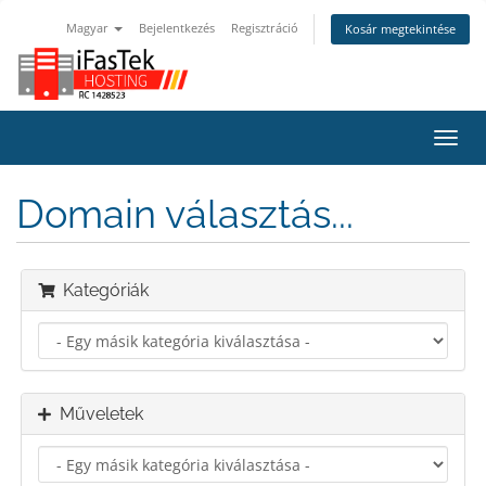
Magyar
Bejelentkezés
Regisztráció
Kosár megtekintése
Váltá
a
navig
Domain választás...
Kategóriák
Műveletek