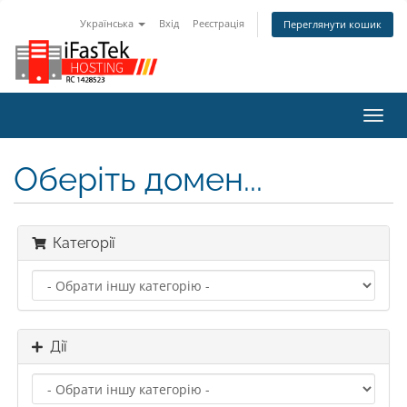
Українська
Вхід
Реєстрація
Переглянути кошик
Пере
наві
Оберіть домен...
Категорії
Дії