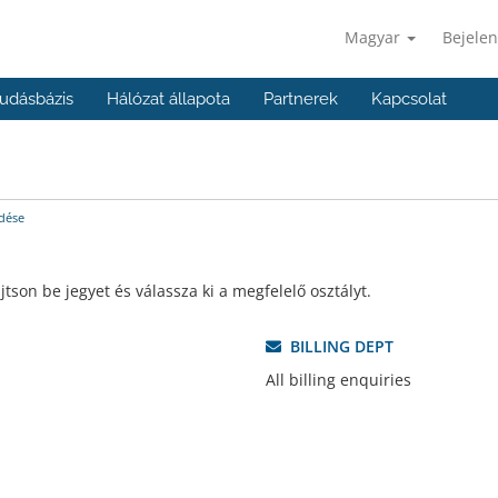
Magyar
Bejelen
udásbázis
Hálózat állapota
Partnerek
Kapcsolat
dése
son be jegyet és válassza ki a megfelelő osztályt.
BILLING DEPT
All billing enquiries