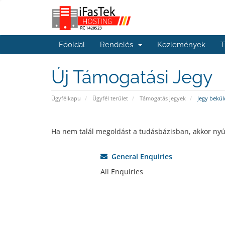
Főoldal
Rendelés
Közlemények
T
Új Támogatási Jegy
Ügyfélkapu
Ügyfél terület
Támogatás jegyek
Jegy bekül
Ha nem talál megoldást a tudásbázisban, akkor nyújt
General Enquiries
All Enquiries