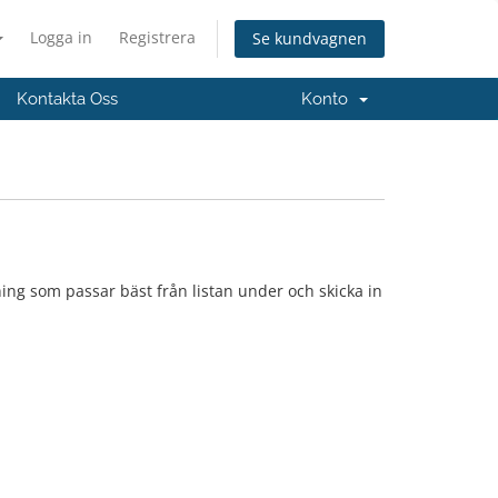
Logga in
Registrera
Se kundvagnen
Kontakta Oss
Konto
ing som passar bäst från listan under och skicka in