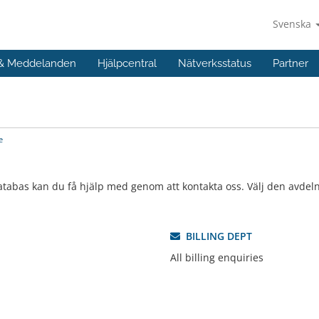
Svenska
 & Meddelanden
Hjälpcentral
Nätverksstatus
Partner
e
atabas kan du få hjälp med genom att kontakta oss. Välj den avdeln
BILLING DEPT
All billing enquiries