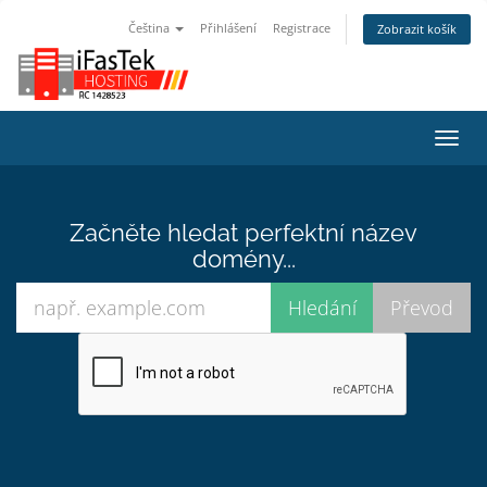
Čeština
Přihlášení
Registrace
Zobrazit košík
Přep
navig
Začněte hledat perfektní název
domény...