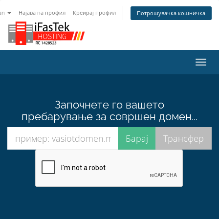
an
Најава на профил
Креирај профил
Потрошувачка кошничка
Вклу
ја
нави
Започнете го вашето
пребарување за совршен домен...